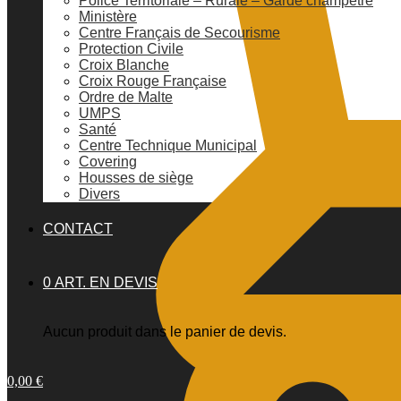
Police Territoriale – Rurale – Garde champêtre
Ministère
Centre Français de Secourisme
Protection Civile
Croix Blanche
Croix Rouge Française
Ordre de Malte
UMPS
Santé
Centre Technique Municipal
Covering
Housses de siège
Divers
CONTACT
0 ART. EN DEVIS
Aucun produit dans le panier de devis.
0,00
€