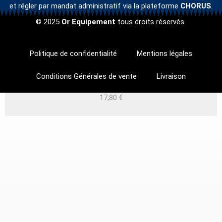
et régler par mandat administratif via la plateforme
CHORUS
.
© 2025
Or Equipement
tous droits réservés
CLIP PARE-SOLEIL RÉTRO-
CLIP PARE-SOLEIL RETRO-
Politique de confidentialité
Mentions légales
CLIP PARE SOLEIL PERSONNALISABLE
CLIP RETRO-REFLECHISSANT
CLIP PARE-SOLEIL RETRO-
CLIP PARE-SOLEIL RETRO-
RÉFLECHISSANT INFIRMIÈRE SOINS A
REFLECHISSANT SERRURIER EN
Conditions Générales de vente
Livraison
REFLECHISSANT SANG ORGANES
REFLECHISSANT POLICE
LIVRAISON CHEVRON
INTERVENTION
DOMICILE
25,00
€
17,80
17,80
17,80
€
€
€
17,80
17,80
€
€