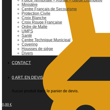
Police Territoriale – Rurale – Garde champêtre
Ministère
Centre Français de Secourisme
Protection Civile
Croix Blanche
Croix Rouge Française
Ordre de Malte
UMPS
Santé
Centre Technique Municipal
Covering
Housses de siège
Divers
CONTACT
0 ART. EN DEVIS
Aucun produit dans le panier de devis.
0,00
€