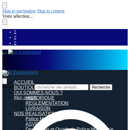
Skip to navigation
Skip to content
Votre sélection...
ACCUEIL
Recherche pour :
BOUTIQUE
Recherche
QUI SOMMES-NOUS ?
Mon compte
HISTORIQUE
REGLEMENTATION
LIVRAISON
NOS REALISATIONS
Police Municipale
ASVP
Deux roues et Quads de Police Municipale