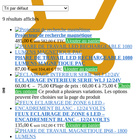
9 résultats affichés
Projecteur de recherche magnétique
485,00
€
Ajouter au panier
soit
582,00
€
TTC
PHARE DE TRAVAIL LED RECHARGEABLE 1080
LUMENS MAGNETIQUE PAC
87,00
€
Ajouter au panier
soit
104,40
€
TTC
ECLAIRAGE INTERIEUR SERIE WLJ 12/24V
60,00
€
–
75,00
€
Plage de prix : 60,00 € à 75,00 €
Choix
0
des options
Ce produit a plusieurs variations. Les options
peuvent être choisies sur la page du produit
FEUX ECLAIRAGE DE ZONE 6 LED –
ENCADREMENT BLANC – 12/24 VOLTS
135,00
€
Ajouter au panier
soit
162,00
€
TTC