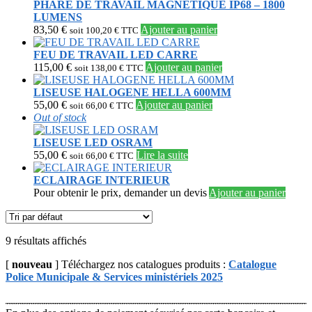
PHARE DE TRAVAIL MAGNETIQUE IP68 – 1800
LUMENS
83,50
€
Ajouter au panier
soit
100,20
€
TTC
FEU DE TRAVAIL LED CARRE
115,00
€
Ajouter au panier
soit
138,00
€
TTC
LISEUSE HALOGENE HELLA 600MM
55,00
€
Ajouter au panier
soit
66,00
€
TTC
Out of stock
LISEUSE LED OSRAM
55,00
€
Lire la suite
soit
66,00
€
TTC
ECLAIRAGE INTERIEUR
Pour obtenir le prix, demander un devis
Ajouter au panier
9 résultats affichés
[
nouveau
] Téléchargez nos catalogues produits :
Catalogue
Police Municipale & Services ministériels 2025