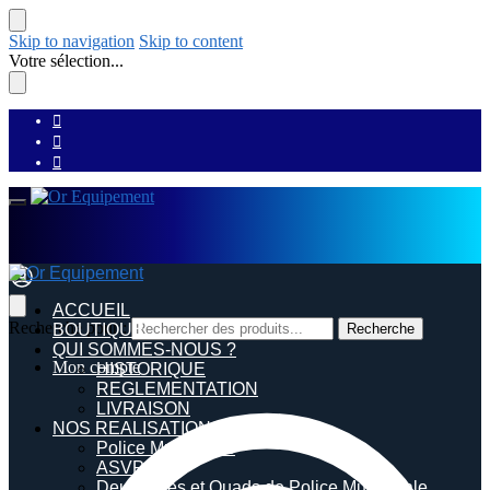
Skip to navigation
Skip to content
Votre sélection...
ACCUEIL
Recherche pour :
BOUTIQUE
Recherche
QUI SOMMES-NOUS ?
Mon compte
HISTORIQUE
REGLEMENTATION
LIVRAISON
NOS REALISATIONS
Police Municipale
ASVP
Deux roues et Quads de Police Municipale