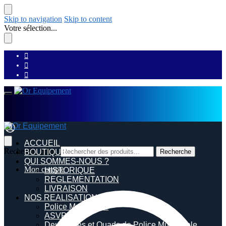
Skip to navigation
Skip to content
Votre sélection...
ACCUEIL
Recherche pour :
BOUTIQUE
Recherche
QUI SOMMES-NOUS ?
Mon compte
HISTORIQUE
REGLEMENTATION
LIVRAISON
NOS REALISATIONS
Police Municipale
ASVP
Deux roues et Quads de Police Municipale