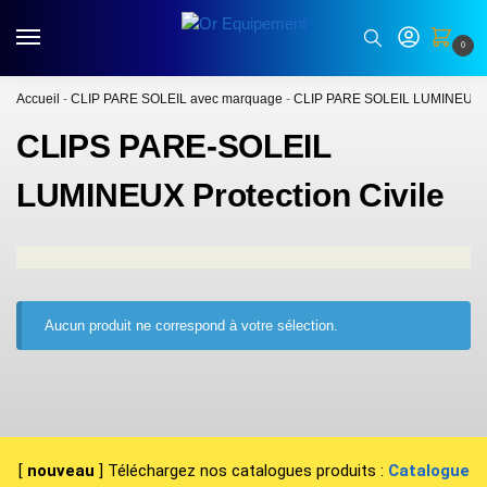
0
Accueil
-
CLIP PARE SOLEIL avec marquage
-
CLIP PARE SOLEIL LUMINEUX
CLIPS PARE-SOLEIL
LUMINEUX Protection Civile
Aucun produit ne correspond à votre sélection.
[
nouveau
] Téléchargez nos catalogues produits :
Catalogue