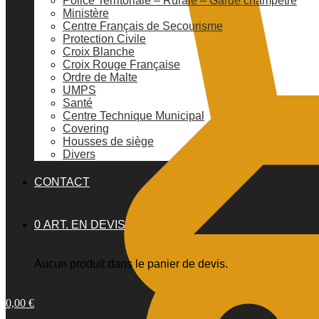
Police Territoriale – Rurale – Garde champêtre
Ministère
Centre Français de Secourisme
Protection Civile
Croix Blanche
Croix Rouge Française
Ordre de Malte
UMPS
Santé
Centre Technique Municipal
Covering
Housses de siège
Divers
CONTACT
0 ART. EN DEVIS
Aucun produit dans le panier de devis.
0,00
€