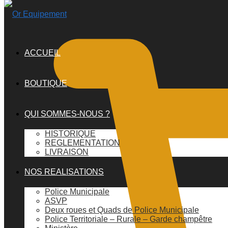
ACCUEIL
BOUTIQUE
QUI SOMMES-NOUS ?
HISTORIQUE
REGLEMENTATION
LIVRAISON
NOS REALISATIONS
Police Municipale
ASVP
Deux roues et Quads de Police Municipale
Police Territoriale – Rurale – Garde champêtre