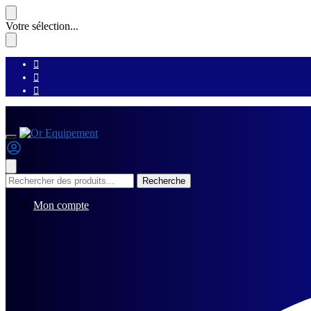
Skip
Skip
Votre sélection...
to
to
navigation
content
Recherche
Recherche
pour :
Mon compte