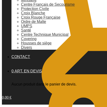
Ministère
Centre Français de Secourisme
Protection Civile
Croix Blanche
Croix Rouge Française
Ordre de Malte
UMPS
Santé
Centre Technique Municipal
Covering
Housses de siège
Divers
CONTACT
0 ART. EN DEVIS
Aucun produit dans le panier de devis.
0,00
€