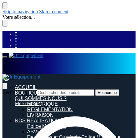
Skip to navigation
Skip to content
Votre sélection...
ACCUEIL
Recherche pour :
BOUTIQUE
Recherche
QUI SOMMES-NOUS ?
Mon compte
HISTORIQUE
REGLEMENTATION
LIVRAISON
NOS REALISATIONS
Police Municipale
ASVP
Deux roues et Quads de Police Municipale