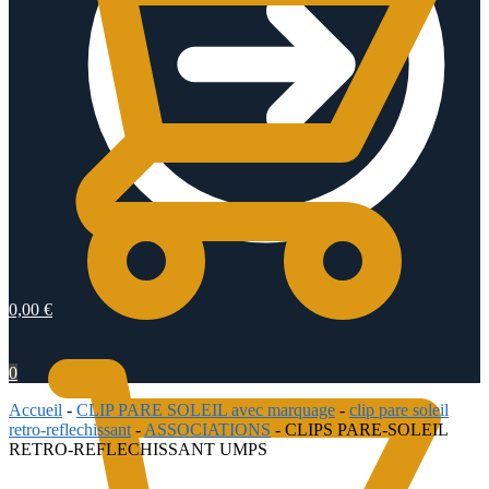
0,00
€
0
Accueil
-
CLIP PARE SOLEIL avec marquage
-
clip pare soleil
retro-reflechissant
-
ASSOCIATIONS
-
CLIPS PARE-SOLEIL
RETRO-REFLECHISSANT UMPS