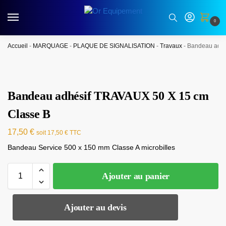
0
Accueil
-
MARQUAGE
-
PLAQUE DE SIGNALISATION
-
Travaux
-
Bandeau adhé
Bandeau adhésif TRAVAUX 50 X 15 cm
Classe B
17,50
€
soit
17,50
€
TTC
Bandeau Service 500 x 150 mm Classe A microbilles
Ajouter au panier
Ajouter au devis