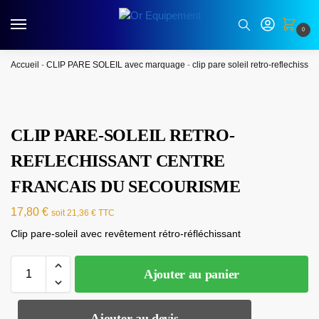
0
Accueil
-
CLIP PARE SOLEIL avec marquage
-
clip pare soleil retro-reflechissan
CLIP PARE-SOLEIL RETRO-
REFLECHISSANT CENTRE
FRANCAIS DU SECOURISME
17,80
€
soit
21,36
€
TTC
Clip pare-soleil avec revêtement rétro-réfléchissant
Ajouter au panier
Ajouter au devis