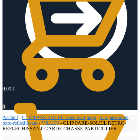
0,00
€
0
Accueil
-
CLIP PARE SOLEIL avec marquage
-
clip pare soleil
retro-reflechissant
-
VILLES
-
CLIP PARE-SOLEIL RETRO-
REFLECHISSANT GARDE CHASSE PARTICULIER