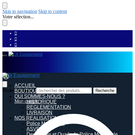
Skip to navigation
Skip to content
Votre sélection...
ACCUEIL
Recherche pour :
BOUTIQUE
Recherche
QUI SOMMES-NOUS ?
Mon compte
HISTORIQUE
REGLEMENTATION
LIVRAISON
NOS REALISATIONS
Police Municipale
ASVP
Deux roues et Quads de Police Municipale