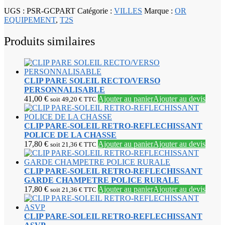
UGS :
PSR-GCPART
Catégorie :
VILLES
Marque :
OR
EQUIPEMENT
,
T2S
Produits similaires
CLIP PARE SOLEIL RECTO/VERSO
PERSONNALISABLE
41,00
€
Ajouter au panier
Ajouter au devis
soit
49,20
€
TTC
CLIP PARE-SOLEIL RETRO-REFLECHISSANT
POLICE DE LA CHASSE
17,80
€
Ajouter au panier
Ajouter au devis
soit
21,36
€
TTC
CLIP PARE-SOLEIL RETRO-REFLECHISSANT
GARDE CHAMPETRE POLICE RURALE
17,80
€
Ajouter au panier
Ajouter au devis
soit
21,36
€
TTC
CLIP PARE-SOLEIL RETRO-REFLECHISSANT