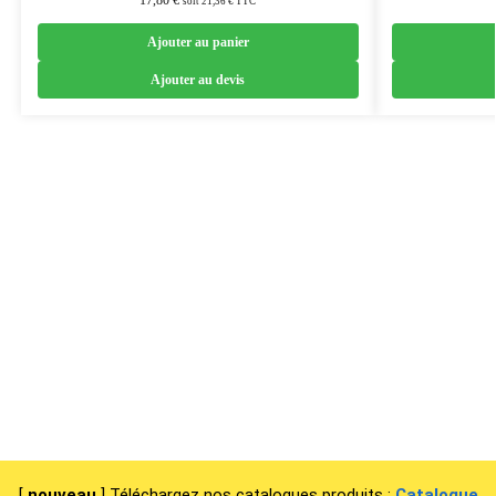
soit
21,36
€
TTC
Ajouter au panier
Ajouter au devis
[
nouveau
] Téléchargez nos catalogues produits :
Catalogue