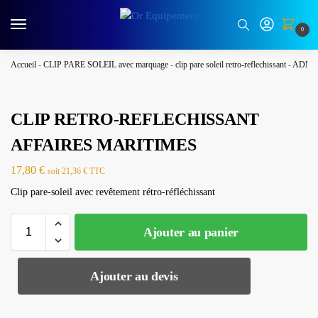
0
Accueil
-
CLIP PARE SOLEIL avec marquage
-
clip pare soleil retro-reflechissant
-
ADMI
CLIP RETRO-REFLECHISSANT
AFFAIRES MARITIMES
17,80
€
soit
21,36
€
TTC
Clip pare-soleil avec revêtement rétro-réfléchissant
Ajouter au panier
Ajouter au devis