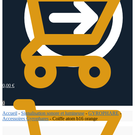
0,00
€
0
Accueil
-
Signalisation sonore et lumineuse
-
GYROPHARE
-
Accessoires Gyrophares
-
Coiffe atom b16 orange