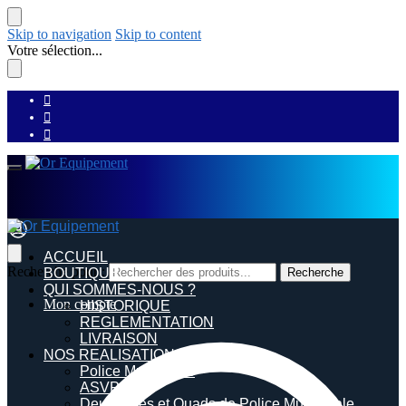
Skip to navigation
Skip to content
Votre sélection...
ACCUEIL
Recherche pour :
BOUTIQUE
Recherche
QUI SOMMES-NOUS ?
Mon compte
HISTORIQUE
REGLEMENTATION
LIVRAISON
NOS REALISATIONS
Police Municipale
ASVP
Deux roues et Quads de Police Municipale