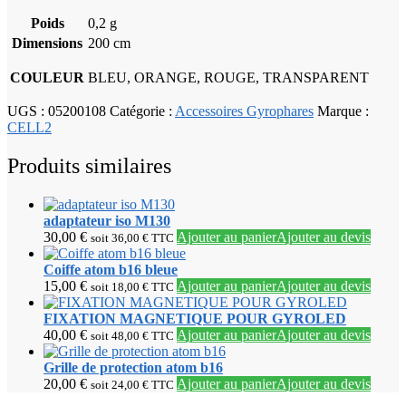
Poids
0,2 g
Dimensions
200 cm
COULEUR
BLEU, ORANGE, ROUGE, TRANSPARENT
UGS :
05200108
Catégorie :
Accessoires Gyrophares
Marque :
CELL2
Produits similaires
adaptateur iso M130
30,00
€
Ajouter au panier
Ajouter au devis
soit
36,00
€
TTC
Coiffe atom b16 bleue
15,00
€
Ajouter au panier
Ajouter au devis
soit
18,00
€
TTC
FIXATION MAGNETIQUE POUR GYROLED
40,00
€
Ajouter au panier
Ajouter au devis
soit
48,00
€
TTC
Grille de protection atom b16
20,00
€
Ajouter au panier
Ajouter au devis
soit
24,00
€
TTC