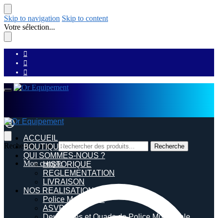
Skip to navigation
Skip to content
Votre sélection...
ACCUEIL
Recherche pour :
BOUTIQUE
Recherche
QUI SOMMES-NOUS ?
Mon compte
HISTORIQUE
REGLEMENTATION
LIVRAISON
NOS REALISATIONS
Police Municipale
ASVP
Deux roues et Quads de Police Municipale