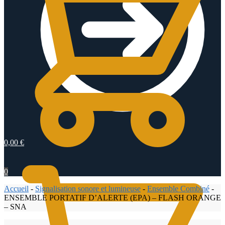
0,00
€
0
Accueil
-
Signalisation sonore et lumineuse
-
Ensemble Combiné
-
ENSEMBLE PORTATIF D’ALERTE (EPA) – FLASH ORANGE
– SNA