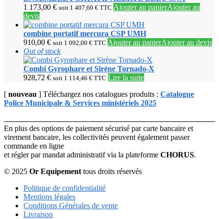
1 173,00
€
Ajouter au panier
Ajouter au
soit
1 407,60
€
TTC
devis
combine portatif mercura CSP UMH
910,00
€
Ajouter au panier
Ajouter au devis
soit
1 092,00
€
TTC
Out of stock
Combi Gyrophare et Sirène Tornado-X
928,72
€
Lire la suite
soit
1 114,46
€
TTC
[
nouveau
] Téléchargez nos catalogues produits :
Catalogue
Police Municipale & Services ministériels 2025
En plus des options de paiement sécurisé par carte bancaire et
virement bancaire, les collectivités peuvent également passer
commande en ligne
et régler par mandat administratif via la plateforme
CHORUS
.
© 2025
Or Equipement
tous droits réservés
Politique de confidentialité
Mentions légales
Conditions Générales de vente
Livraison