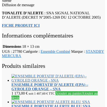
Sirène
Diffusion de message
TONALITE D’ALERTE
: SNA SIGNAL NATIONAL
D’ALERTE (DECRET N°2005-1269 DU 12 OCTOBRE 2005)
FICHE PRODUIT ICI
Informations complémentaires
Dimensions
18 × 13 cm
UGS :
27780
Catégorie :
Ensemble Combiné
Marque :
STANDBY
MERCURA
Produits similaires
ENSEMBLE PORTATIF D’ALERTE (EPA) –
GYROLED ORANGE – SNA
1 173,00
€
Ajouter au panier
Ajouter au
soit
1 407,60
€
TTC
devis
ENSEMBLE PORTATIF ALERTE BLEU SNA