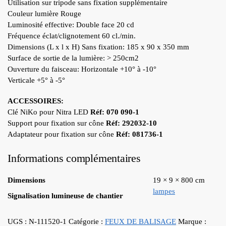
Utilisation sur tripode sans fixation supplémentaire
Couleur lumière Rouge
Luminosité effective: Double face 20 cd
Fréquence éclat/clignotement 60 cl./min.
Dimensions (L x l x H) Sans fixation: 185 x 90 x 350 mm
Surface de sortie de la lumière: > 250cm2
Ouverture du faisceau: Horizontale +10° à -10°
Verticale +5° à -5°
ACCESSOIRES:
Clé NiKo pour Nitra LED
Réf: 070 090-1
Support pour fixation sur cône
Réf: 292032-10
Adaptateur pour fixation sur cône
Réf: 081736-1
Informations complémentaires
Dimensions
19 × 9 × 800 cm
lampes
Signalisation lumineuse de chantier
UGS :
N-111520-1
Catégorie :
FEUX DE BALISAGE
Marque :