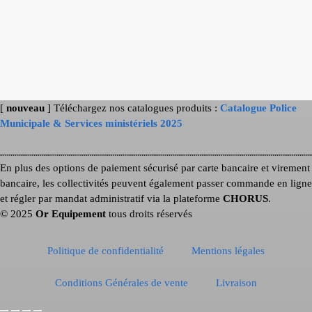
[
nouveau
] Téléchargez nos catalogues produits :
Catalogue Police
Municipale & Services ministériels 2025
En plus des options de paiement sécurisé par carte bancaire et virement
bancaire, les collectivités peuvent également passer commande en ligne
et régler par mandat administratif via la plateforme
CHORUS
.
© 2025
Or Equipement
tous droits réservés
Politique de confidentialité
Mentions légales
Conditions Générales de vente
Livraison