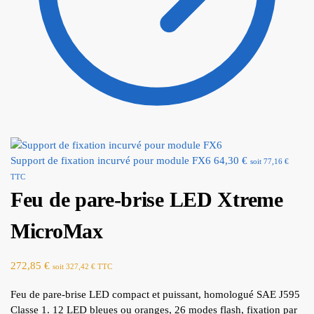
Support de fixation incurvé pour module FX6
64,30
€
soit
77,16
€
TTC
Feu de pare-brise LED Xtreme
MicroMax
272,85
€
soit
327,42
€
TTC
Feu de pare-brise LED compact et puissant, homologué SAE J595
Classe 1. 12 LED bleues ou oranges, 26 modes flash, fixation par