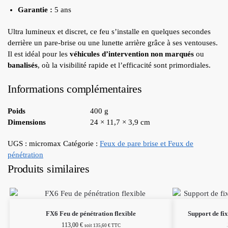
Garantie :
5 ans
Ultra lumineux et discret, ce feu s’installe en quelques secondes
derrière un pare-brise ou une lunette arrière grâce à ses ventouses.
Il est idéal pour les
véhicules d’intervention non marqués
ou
banalisés
, où la visibilité rapide et l’efficacité sont primordiales.
Informations complémentaires
Poids
400 g
Dimensions
24 × 11,7 × 3,9 cm
UGS :
micromax
Catégorie :
Feux de pare brise et Feux de
pénétration
Produits similaires
FX6 Feu de pénétration flexible
Support de fi
113,00
€
soit
135,60
€
TTC