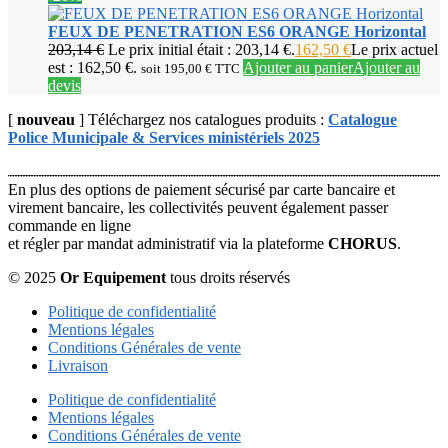
FEUX DE PENETRATION ES6 ORANGE Horizontal
203,14
€
Le prix initial était : 203,14 €.
162,50
€
Le prix actuel
est : 162,50 €.
Ajouter au panier
Ajouter au
soit
195,00
€
TTC
devis
[
nouveau
] Téléchargez nos catalogues produits :
Catalogue
Police Municipale & Services ministériels 2025
En plus des options de paiement sécurisé par carte bancaire et
virement bancaire, les collectivités peuvent également passer
commande en ligne
et régler par mandat administratif via la plateforme
CHORUS
.
© 2025
Or Equipement
tous droits réservés
Politique de confidentialité
Mentions légales
Conditions Générales de vente
Livraison
Politique de confidentialité
Mentions légales
Conditions Générales de vente