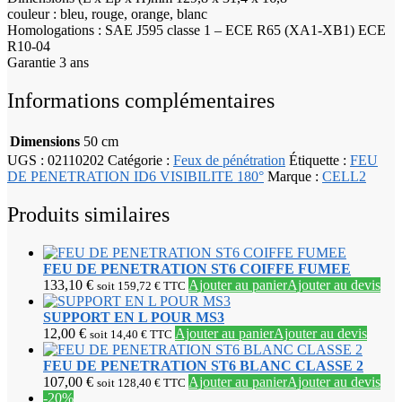
couleur : bleu, rouge, orange, blanc
Homologations : SAE J595 classe 1 – ECE R65 (XA1-XB1) ECE
R10-04
Garantie 3 ans
Informations complémentaires
Dimensions
50 cm
UGS :
02110202
Catégorie :
Feux de pénétration
Étiquette :
FEU
DE PENETRATION ID6 VISIBILITE 180°
Marque :
CELL2
Produits similaires
FEU DE PENETRATION ST6 COIFFE FUMEE
133,10
€
Ajouter au panier
Ajouter au devis
soit
159,72
€
TTC
SUPPORT EN L POUR MS3
12,00
€
Ajouter au panier
Ajouter au devis
soit
14,40
€
TTC
FEU DE PENETRATION ST6 BLANC CLASSE 2
107,00
€
Ajouter au panier
Ajouter au devis
soit
128,40
€
TTC
-20%