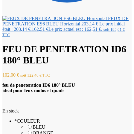
FEUX DE
PENETRATION ES6 BLEU Horizontal
203,14
€
Le prix initial
était : 203,14 €.
162,51
€
Le prix actuel est : 162,51 €.
soit
195,01
€
TTC
FEU DE PENETRATION ID6
180° BLEU
102,00
€
soit
122,40
€
TTC
feu de peneteration ID6 180° BLEU
ideal pour feux motos et quads
En stock
*
COULEUR
BLEU
ORANGE