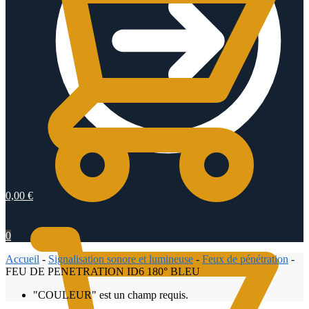
0,00
€
0
Accueil
-
Signalisation sonore et lumineuse
-
Feux de pénétration
-
FEU DE PENETRATION ID6 180° BLEU
"COULEUR" est un champ requis.