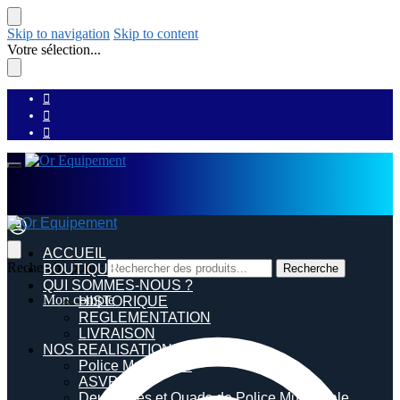
Skip to navigation
Skip to content
Votre sélection...
ACCUEIL
Recherche pour :
BOUTIQUE
Recherche
QUI SOMMES-NOUS ?
Mon compte
HISTORIQUE
REGLEMENTATION
LIVRAISON
NOS REALISATIONS
Police Municipale
ASVP
Deux roues et Quads de Police Municipale