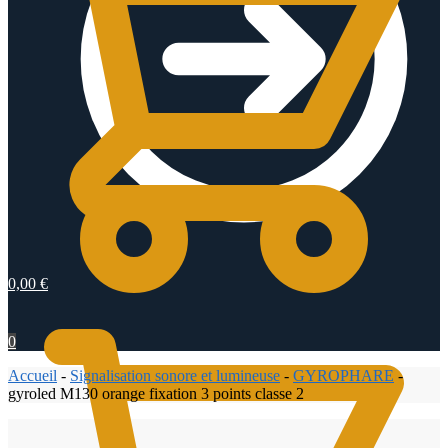
0,00
€
0
Accueil
-
Signalisation sonore et lumineuse
-
GYROPHARE
-
gyroled M130 orange fixation 3 points classe 2