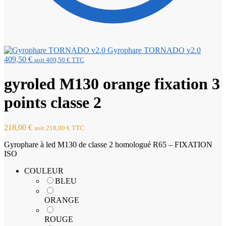
Gyrophare TORNADO v2.0
409,50
€
soit
409,50
€
TTC
gyroled M130 orange fixation 3
points classe 2
218,00
€
soit
218,00
€
TTC
Gyrophare à led M130 de classe 2 homologué R65 – FIXATION
ISO
COULEUR
BLEU
ORANGE
ROUGE