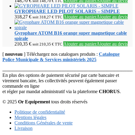
148,70
€
Ajouter au panier
Ajouter au devis
soit
148,70
€
TTC
GYROPHARE LED PILOT SOLARIS – SIMPLE
318,27
€
Ajouter au panier
Ajouter au devis
soit
318,27
€
TTC
Gyrophare ATOM B16 orange super magnetique cable
spirale
210,35
€
Ajouter au panier
Ajouter au devis
soit
210,35
€
TTC
[
nouveau
] Téléchargez nos catalogues produits :
Catalogue
Police Municipale & Services ministériels 2025
En plus des options de paiement sécurisé par carte bancaire et
virement bancaire, les collectivités peuvent également passer
commande en ligne
et régler par mandat administratif via la plateforme
CHORUS
.
© 2025
Or Equipement
tous droits réservés
Politique de confidentialité
Mentions légales
Conditions Générales de vente
Livraison