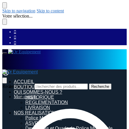
Skip to navigation
Skip to content
Votre sélection...
ACCUEIL
Recherche pour :
BOUTIQUE
Recherche
QUI SOMMES-NOUS ?
Mon compte
HISTORIQUE
REGLEMENTATION
LIVRAISON
NOS REALISATIONS
Police Municipale
ASVP
Deux roues et Quads de Police Municipale