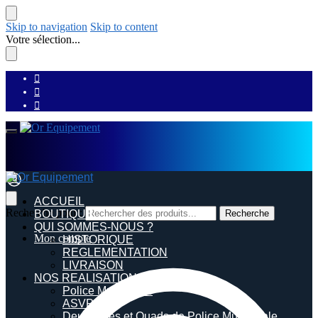
Skip to navigation
Skip to content
Votre sélection...
ACCUEIL
Recherche pour :
BOUTIQUE
Recherche
QUI SOMMES-NOUS ?
Mon compte
HISTORIQUE
REGLEMENTATION
LIVRAISON
NOS REALISATIONS
Police Municipale
ASVP
Deux roues et Quads de Police Municipale