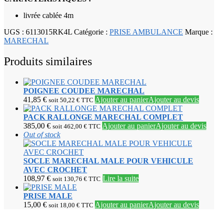
livrée cablée 4m
UGS :
6113015RK4L
Catégorie :
PRISE AMBULANCE
Marque :
MARECHAL
Produits similaires
POIGNEE COUDEE MARECHAL
41,85
€
Ajouter au panier
Ajouter au devis
soit
50,22
€
TTC
PACK RALLONGE MARECHAL COMPLET
385,00
€
Ajouter au panier
Ajouter au devis
soit
462,00
€
TTC
Out of stock
SOCLE MARECHAL MALE POUR VEHICULE
AVEC CROCHET
108,97
€
Lire la suite
soit
130,76
€
TTC
PRISE MALE
15,00
€
Ajouter au panier
Ajouter au devis
soit
18,00
€
TTC