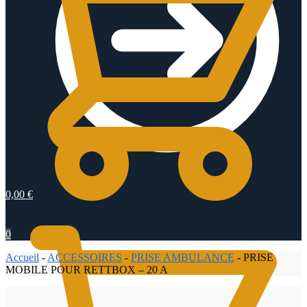
0,00
€
0
Accueil
-
ACCESSOIRES
-
PRISE AMBULANCE
-
PRISE
MOBILE POUR RETTBOX – 20 A