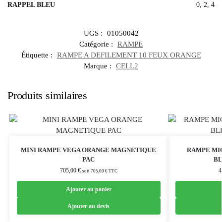
RAPPEL BLEU
0, 2, 4
UGS :
01050042
Catégorie :
RAMPE
Étiquette :
RAMPE A DEFILEMENT 10 FEUX ORANGE
Marque :
CELL2
Produits similaires
MINI RAMPE VEGA ORANGE MAGNETIQUE
RAMPE MI
PAC
BL
705,00
€
4
soit
705,00
€
TTC
Ajouter au panier
Ajouter au devis