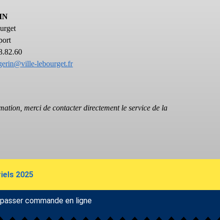
IN
urget
port
38.82.60
.gerin@ville-lebourget.fr
ation, merci de contacter directement le service de la
iels 2025
t passer commande en ligne