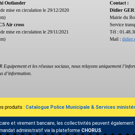
hi Outlander
Contact :
 de mise en circulation le 29/12/2020
Didier GER
km)
Mairie du Bo
C5 Air cross
Service trans
 de mise en circulation le 29/11/2021
Tél : 01.48.
km)
Mail :
didier
OR Equipement et les réseaux sociaux, nous relayons uniquement l’inform
us d’information.
s produits :
Catalogue Police Municipale & Services ministér
caire et virement bancaire, les collectivités peuvent égalemen
 mandat administratif via la plateforme
CHORUS
.