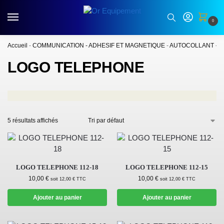
0
Accueil
-
COMMUNICATION - ADHESIF ET MAGNETIQUE
-
AUTOCOLLANT
-
L
LOGO TELEPHONE
5 résultats affichés
LOGO TELEPHONE 112-18
LOGO TELEPHONE 112-15
10,00
€
10,00
€
soit
12,00
€
TTC
soit
12,00
€
TTC
Ajouter au panier
Ajouter au panier