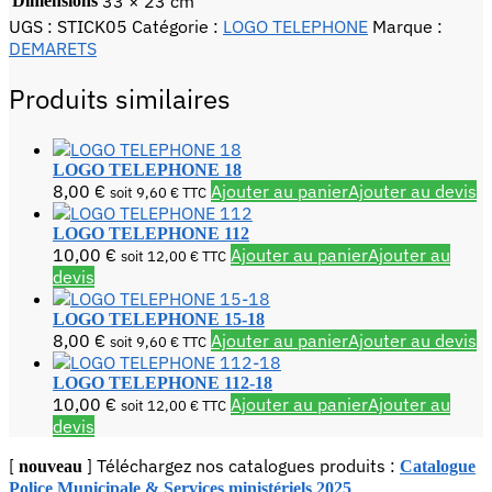
33 × 23 cm
Dimensions
UGS :
STICK05
Catégorie :
LOGO TELEPHONE
Marque :
DEMARETS
Produits similaires
LOGO TELEPHONE 18
8,00
€
Ajouter au panier
Ajouter au devis
soit
9,60
€
TTC
LOGO TELEPHONE 112
10,00
€
Ajouter au panier
Ajouter au
soit
12,00
€
TTC
devis
LOGO TELEPHONE 15-18
8,00
€
Ajouter au panier
Ajouter au devis
soit
9,60
€
TTC
LOGO TELEPHONE 112-18
10,00
€
Ajouter au panier
Ajouter au
soit
12,00
€
TTC
devis
[
] Téléchargez nos catalogues produits :
nouveau
Catalogue
Police Municipale & Services ministériels 2025