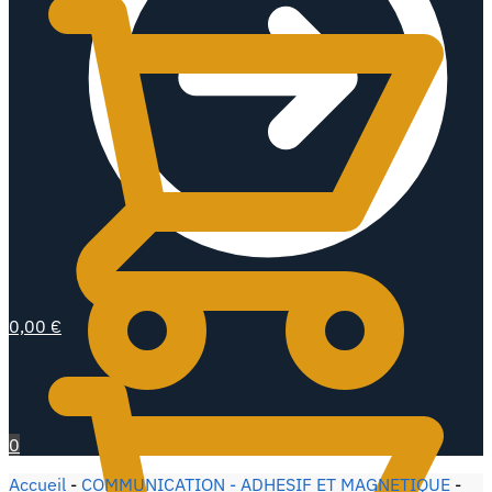
0,00
€
0
Accueil
-
COMMUNICATION - ADHESIF ET MAGNETIQUE
-