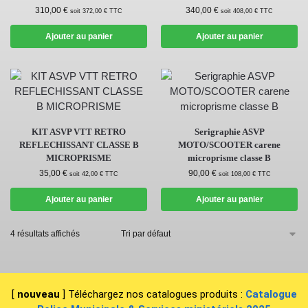
310,00
€
340,00
€
soit
372,00
€
TTC
soit
408,00
€
TTC
Ajouter au panier
Ajouter au panier
KIT ASVP VTT RETRO
Serigraphie ASVP
REFLECHISSANT CLASSE B
MOTO/SCOOTER carene
MICROPRISME
microprisme classe B
35,00
€
90,00
€
soit
42,00
€
TTC
soit
108,00
€
TTC
Ajouter au panier
Ajouter au panier
4 résultats affichés
[
nouveau
] Téléchargez nos catalogues produits :
Catalogue