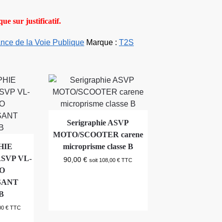
ue sur justificatif.
ance de la Voie Publique
Marque :
T2S
Serigraphie ASVP
MOTO/SCOOTER carene
HIE
microprisme classe B
SVP VL-
90,00
€
soit
108,00
€
TTC
O
SANT
B
00
€
TTC