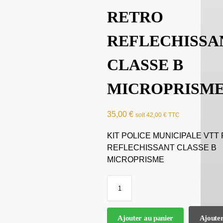
RETRO
REFLECHISSA
CLASSE B
MICROPRISM
35,00
€
soit
42,00
€
TTC
KIT POLICE MUNICIPALE VTT
REFLECHISSANT CLASSE B
MICROPRISME
Ajouter au panier
Ajouter