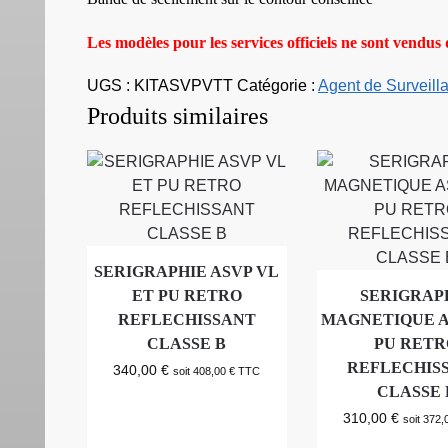
Les modèles pour les services officiels ne sont vendus q
UGS :
KITASVPVTT
Catégorie :
Agent de Surveill
Produits similaires
SERIGRAPHIE ASVP VL
ET PU RETRO
SERIGRAP
REFLECHISSANT
MAGNETIQUE A
CLASSE B
PU RETR
REFLECHIS
340,00
€
soit
408,00
€
TTC
CLASSE 
310,00
€
soit
372,