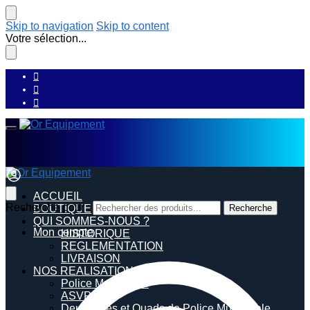
Skip to navigation
Skip to content
Votre sélection...
ACCUEIL
Recherche pour :
BOUTIQUE
Recherche
QUI SOMMES-NOUS ?
Mon compte
HISTORIQUE
REGLEMENTATION
LIVRAISON
NOS REALISATIONS
Police Municipale
ASVP
Deux roues et Quads de Police Municipale