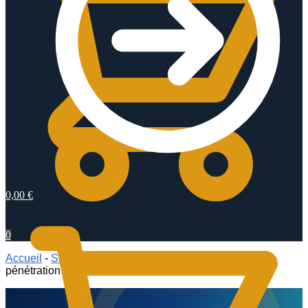
0,00
€
0
Accueil
-
Signalisation sonore et lumineuse
-
Feux de
pénétration pour MOTO