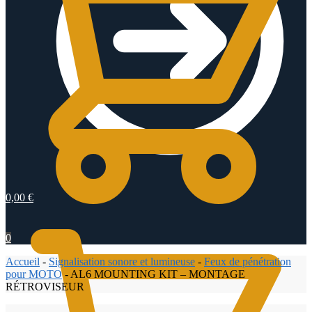
0,00
€
0
Accueil
-
Signalisation sonore et lumineuse
-
Feux de pénétration
pour MOTO
-
AL6 MOUNTING KIT – MONTAGE
RÉTROVISEUR