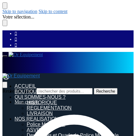
Skip to navigation
Skip to content
Votre sélection...
ACCUEIL
Recherche pour :
BOUTIQUE
Recherche
QUI SOMMES-NOUS ?
Mon compte
HISTORIQUE
REGLEMENTATION
LIVRAISON
NOS REALISATIONS
Police Municipale
ASVP
Deux roues et Quads de Police Municipale