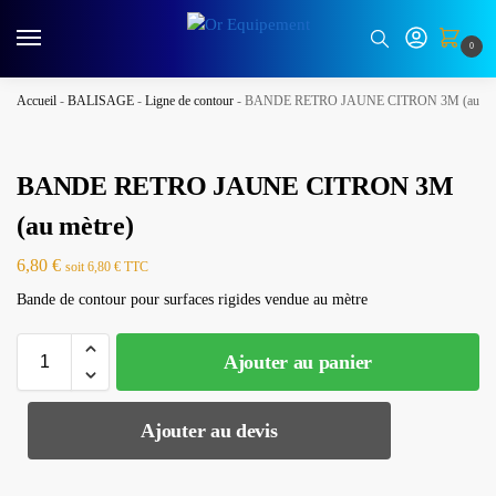
0
Accueil
-
BALISAGE
-
Ligne de contour
-
BANDE RETRO JAUNE CITRON 3M (au mèt
BANDE RETRO JAUNE CITRON 3M
(au mètre)
6,80
€
soit
6,80
€
TTC
Bande de contour pour surfaces rigides vendue au mètre
Ajouter au panier
Ajouter au devis