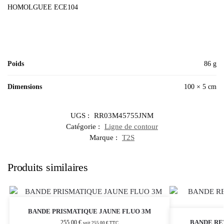
HOMOLGUEE ECE104
Poids
86 g
Dimensions
100 × 5 cm
UGS :
RR03M45755JNM
Catégorie :
Ligne de contour
Marque :
T2S
Produits similaires
BANDE PRISMATIQUE JAUNE FLUO 3M
BANDE RE
255,00
€
soit
255,00
€
TTC