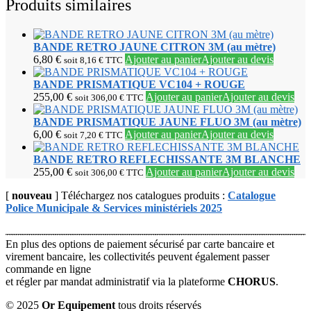
Produits similaires
BANDE RETRO JAUNE CITRON 3M (au mètre)
6,80
€
Ajouter au panier
Ajouter au devis
soit
8,16
€
TTC
BANDE PRISMATIQUE VC104 + ROUGE
255,00
€
Ajouter au panier
Ajouter au devis
soit
306,00
€
TTC
BANDE PRISMATIQUE JAUNE FLUO 3M (au mètre)
6,00
€
Ajouter au panier
Ajouter au devis
soit
7,20
€
TTC
BANDE RETRO REFLECHISSANTE 3M BLANCHE
255,00
€
Ajouter au panier
Ajouter au devis
soit
306,00
€
TTC
[
nouveau
] Téléchargez nos catalogues produits :
Catalogue
Police Municipale & Services ministériels 2025
En plus des options de paiement sécurisé par carte bancaire et
virement bancaire, les collectivités peuvent également passer
commande en ligne
et régler par mandat administratif via la plateforme
CHORUS
.
© 2025
Or Equipement
tous droits réservés