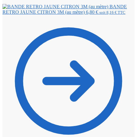
BANDE
RETRO JAUNE CITRON 3M (au mètre)
6,80
€
soit
8,16
€
TTC