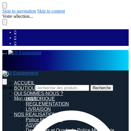
Skip to navigation
Skip to content
Votre sélection...
ACCUEIL
Recherche pour :
BOUTIQUE
Recherche
QUI SOMMES-NOUS ?
Mon compte
HISTORIQUE
REGLEMENTATION
LIVRAISON
NOS REALISATIONS
Police Municipale
ASVP
Deux roues et Quads de Police Municipale