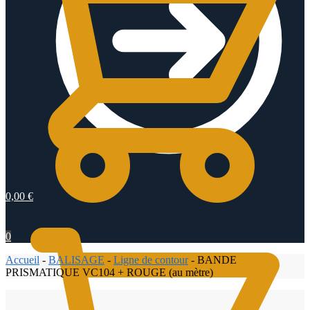
0,00
€
0
Accueil
-
BALISAGE
-
Ligne de contour
-
BANDE
PRISMATIQUE VC104 + ROUGE (au mètre)