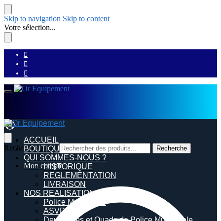
Skip to navigation
Skip to content
Votre sélection...
ACCUEIL
Recherche pour :
BOUTIQUE
Recherche
QUI SOMMES-NOUS ?
Mon compte
HISTORIQUE
REGLEMENTATION
LIVRAISON
NOS REALISATIONS
Police Municipale
ASVP
Deux roues et Quads de Police Municipale