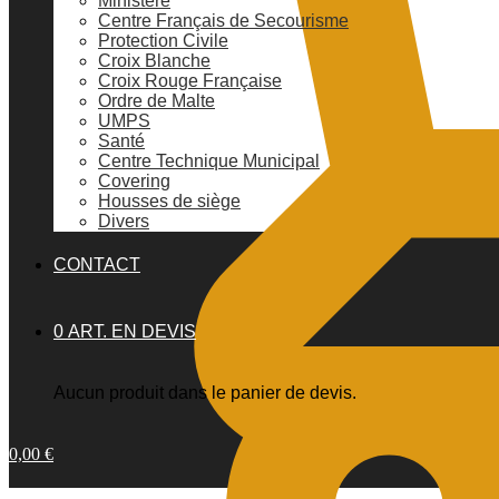
Ministère
Centre Français de Secourisme
Protection Civile
Croix Blanche
Croix Rouge Française
Ordre de Malte
UMPS
Santé
Centre Technique Municipal
Covering
Housses de siège
Divers
CONTACT
0 ART. EN DEVIS
Aucun produit dans le panier de devis.
0,00
€