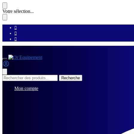
Skip
Skip
Votre sélection...
to
to
navigation
content
Recherche
Recherche
pour :
Mon compte