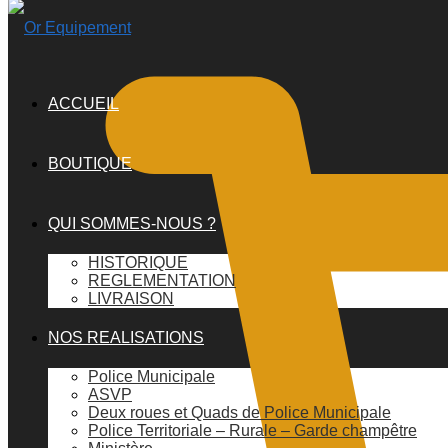
ACCUEIL
BOUTIQUE
QUI SOMMES-NOUS ?
HISTORIQUE
REGLEMENTATION
LIVRAISON
NOS REALISATIONS
Police Municipale
ASVP
Deux roues et Quads de Police Municipale
Police Territoriale – Rurale – Garde champêtre