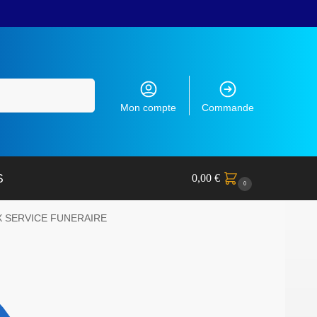
Recherche
Mon compte
Commande
0,00
€
S
0
X SERVICE FUNERAIRE