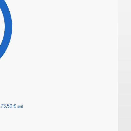
173,50
€
soit