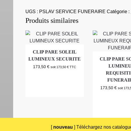
UGS :
PSLAV SERVICE FUNERAIRE
Catégorie :
Produits similaires
CLIP PARE SOLEIL
LUMINEUX SECURITE
CLIP PARE S
LUMINE
173,50
€
soit
173,50
€
TTC
REQUISIT
FUNERAI
173,50
€
soit
173,
[
nouveau
] Téléchargez nos catalogue