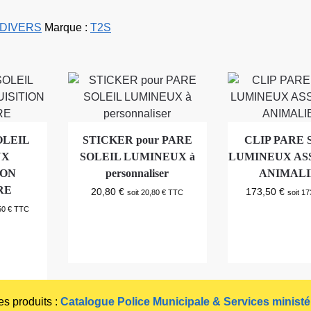
DIVERS
Marque :
T2S
OLEIL
STICKER pour PARE
CLIP PARE 
UX
SOLEIL LUMINEUX à
LUMINEUX AS
ION
personnaliser
ANIMAL
RE
20,80
€
173,50
€
soit
20,80
€
TTC
soit
17
50
€
TTC
s produits :
Catalogue Police Municipale & Services ministé