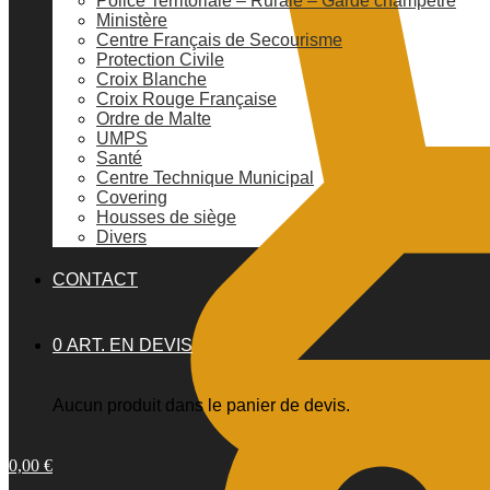
Police Territoriale – Rurale – Garde champêtre
Ministère
Centre Français de Secourisme
Protection Civile
Croix Blanche
Croix Rouge Française
Ordre de Malte
UMPS
Santé
Centre Technique Municipal
Covering
Housses de siège
Divers
CONTACT
0 ART. EN DEVIS
Aucun produit dans le panier de devis.
0,00
€