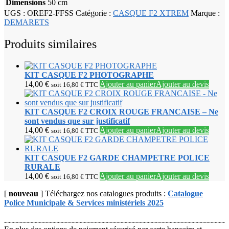
Dimensions
50 cm
UGS :
OREF2-FFSS
Catégorie :
CASQUE F2 XTREM
Marque :
DEMARETS
Produits similaires
KIT CASQUE F2 PHOTOGRAPHE
14,00
€
Ajouter au panier
Ajouter au devis
soit
16,80
€
TTC
KIT CASQUE F2 CROIX ROUGE FRANCAISE – Ne
sont vendus que sur justificatif
14,00
€
Ajouter au panier
Ajouter au devis
soit
16,80
€
TTC
KIT CASQUE F2 GARDE CHAMPETRE POLICE
RURALE
14,00
€
Ajouter au panier
Ajouter au devis
soit
16,80
€
TTC
[
nouveau
] Téléchargez nos catalogues produits :
Catalogue
Police Municipale & Services ministériels 2025