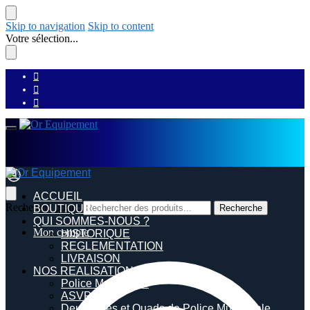
Skip to navigation
Skip to content
Votre sélection...
ACCUEIL
Recherche pour :
BOUTIQUE
Recherche
QUI SOMMES-NOUS ?
Mon compte
HISTORIQUE
REGLEMENTATION
LIVRAISON
NOS REALISATIONS
Police Municipale
ASVP
Deux roues et Quads de Police Municipale