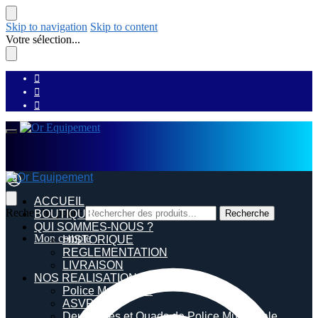
Skip to navigation
Skip to content
Votre sélection...
ACCUEIL
Recherche pour :
BOUTIQUE
Recherche
QUI SOMMES-NOUS ?
Mon compte
HISTORIQUE
REGLEMENTATION
LIVRAISON
NOS REALISATIONS
Police Municipale
ASVP
Deux roues et Quads de Police Municipale