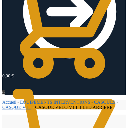
0,00
€
0
Accueil
-
EQUIPEMENTS INTERVENTIONS
-
CASQUES
-
CASQUE VTT
-
CASQUE VELO VTT 1 LED ARRIERE