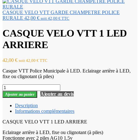
CASQUE VELO VTT GARDE CHAMPETRE POLICE
RURALE
42,00
€
soit
42,00
€
TTC
CASQUE VELO VTT 1 LED
ARRIERE
42,00
€
soit
42,00
€
TTC
Casque VTT Police Municipale à LED. Eclairage arrière à LED,
fixe ou clignotant (à piles)
quantité
de
Ajouter au devis
Ajouter au panier
CASQUE
VELO
Description
VTT
Informations complémentaires
1
LED
CASQUE VELO VTT 1 LED ARRIERE
ARRIERE
Eclairage arrière à LED, fixe ou clignotant (à piles)
Fonctionne avec 2 piles AG10 1.5v