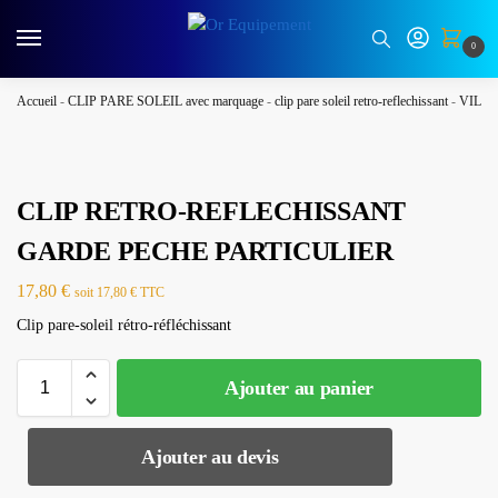
0
Accueil
-
CLIP PARE SOLEIL avec marquage
-
clip pare soleil retro-reflechissant
-
VILLE
CLIP RETRO-REFLECHISSANT
GARDE PECHE PARTICULIER
17,80
€
soit
17,80
€
TTC
Clip pare-soleil rétro-réfléchissant
Ajouter au panier
Ajouter au devis